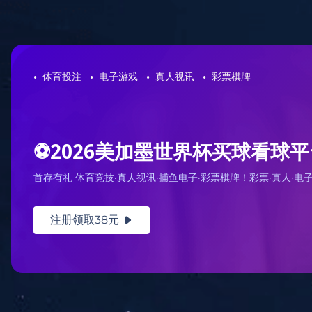
广州市天河区猎德大道46、48号202房自编204号之1