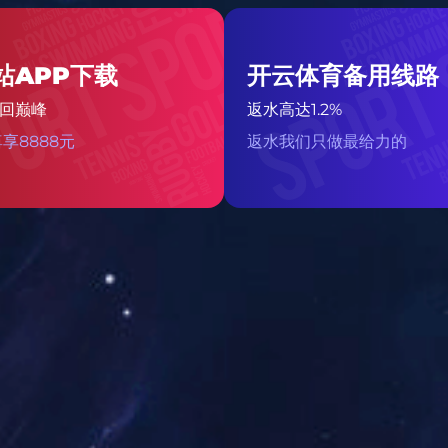
中实现盈利与可持续发展策略分析
场中实现盈利与可持续发展策略。通过分析恒大足球
展四个方面，揭示其成功背后的秘诀。在商业模式
入来源，使其在行业内占据了领先地位；品牌建设方
升了品牌价值；青训体系则为俱乐部源源不断地输送
大能够利用国内外各类资源，推动全球化发展。综上
，更是建立在长远发展的战略规划之上。
商业模式。在资金充足的情况下，恒大将重心放在多
商品销售等多个渠道获取收益。这种多元化策略使得
效益，而是在整个产业链中寻找更多的发展机会。
通过线上平台与球迷进行互动。例如，他们开发了专
还能提供球队动态、球员信息等内容，从而增强与球
新的广告及赞助机会。